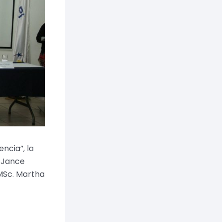
ncia”, la
a Jance
 MSc. Martha