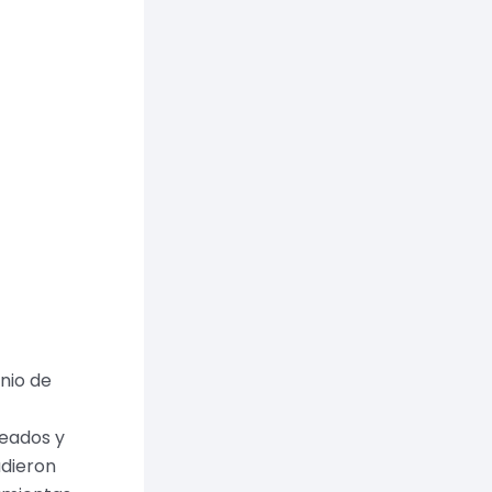
nio de
leados y
udieron