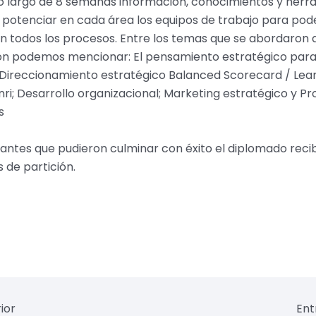
lo largo de 8 semanas información, conocimientos y herr
potenciar en cada área los equipos de trabajo para pod
en todos los procesos. Entre los temas que se abordaron 
ón podemos mencionar: El pensamiento estratégico para
 Direccionamiento estratégico Balanced Scorecard / Lean
nri; Desarrollo organizacional; Marketing estratégico y P
s
pantes que pudieron culminar con éxito el diplomado reci
s de partición.
ior
Ent