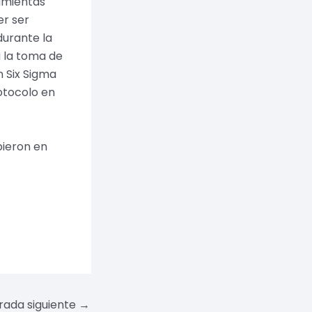
amientas
er ser
durante la
 la toma de
 Six Sigma
rotocolo en
bieron en
rada siguiente
→