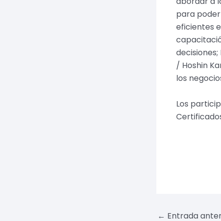
abordar a 
para poder 
eficientes 
capacitaci
decisiones;
/ Hoshin Ka
los negocio
Los partici
Certificado
Navegación
←
Entrada anter