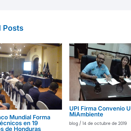
d Posts
UPI Firma Convenio U
MiAmbiente
nco Mundial Forma
écnicos en 19
blog
/
14 de octubre de 2019
os de Honduras