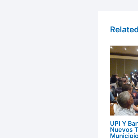
de
entradas
Relate
UPI Y Ba
Nuevos T
Municipi