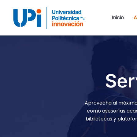
Ir
al
Inicio
A
contenido
Ser
Aprovecha al máximo t
como asesorías acadé
bibliotecas y platafo