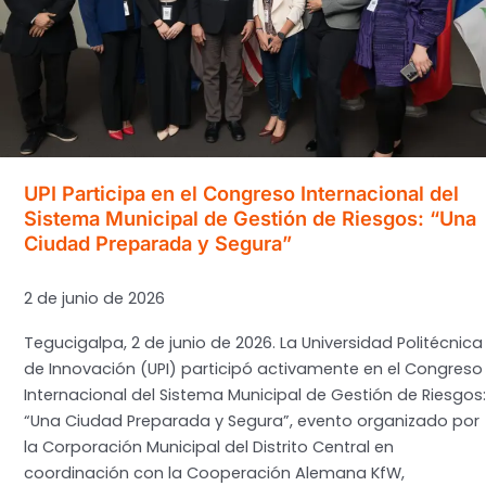
Honduras
02-
06-
2026
UPI Participa en el Congreso Internacional del
Sistema Municipal de Gestión de Riesgos: “Una
Ciudad Preparada y Segura”
2 de junio de 2026
Tegucigalpa, 2 de junio de 2026. La Universidad Politécnica
de Innovación (UPI) participó activamente en el Congreso
Internacional del Sistema Municipal de Gestión de Riesgos:
“Una Ciudad Preparada y Segura”, evento organizado por
la Corporación Municipal del Distrito Central en
coordinación con la Cooperación Alemana KfW,