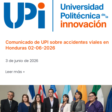
para
fortalecer
la
gestión
de
riesgo
geológico
Comunicado de UPI sobre accidentes viales en
en
Honduras 02-06-2026
la
capital
3 de junio de 2026
Comunicado
Leer más »
de
UPI
sobre
accidentes
viales
en