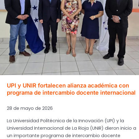
la
Dirección
de
Comunicaciones
Estratégicas
UPI y UNIR fortalecen alianza académica con
programa de intercambio docente internacional
28 de mayo de 2026
La Universidad Politécnica de la Innovación (UPI) y la
Universidad Internacional de La Rioja (UNIR) dieron inicio a
un importante programa de intercambio docente