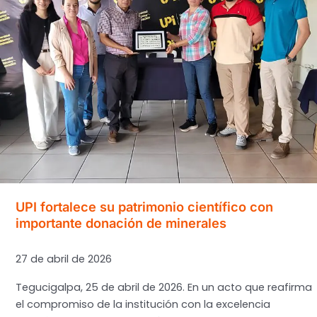
Graduación
de
su
XIII
Promoción
UPI fortalece su patrimonio científico con
importante donación de minerales
27 de abril de 2026
Tegucigalpa, 25 de abril de 2026. En un acto que reafirma
el compromiso de la institución con la excelencia