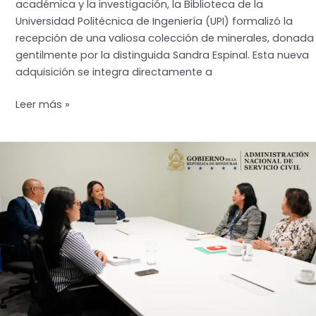
académica y la investigación, la Biblioteca de la
Universidad Politécnica de Ingeniería (UPI) formalizó la
recepción de una valiosa colección de minerales, donada
gentilmente por la distinguida Sandra Espinal. Esta nueva
adquisición se integra directamente a
UPI
Leer más »
fortalece
su
patrimonio
científico
con
importante
donación
de
minerales