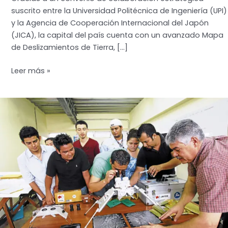
suscrito entre la Universidad Politécnica de Ingeniería (UPI)
y la Agencia de Cooperación Internacional del Japón
(JICA), la capital del país cuenta con un avanzado Mapa
de Deslizamientos de Tierra, […]
El
Leer más »
Mapa
de
Deslizamientos
de
Tegucigalpa:
Un
Instrumento
Científico
para
regular
la
Construcción