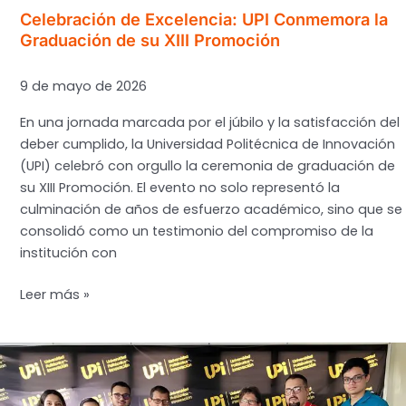
Celebración de Excelencia: UPI Conmemora la
Graduación de su XIII Promoción
9 de mayo de 2026
En una jornada marcada por el júbilo y la satisfacción del
deber cumplido, la Universidad Politécnica de Innovación
(UPI) celebró con orgullo la ceremonia de graduación de
su XIII Promoción. El evento no solo representó la
culminación de años de esfuerzo académico, sino que se
consolidó como un testimonio del compromiso de la
institución con
Celebración
Leer más »
de
Excelencia:
UPI
Conmemora
la