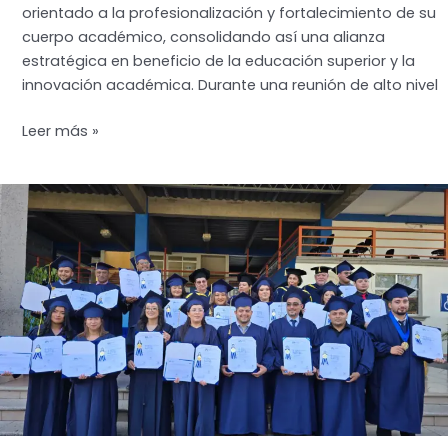
orientado a la profesionalización y fortalecimiento de su
cuerpo académico, consolidando así una alianza
estratégica en beneficio de la educación superior y la
innovación académica. Durante una reunión de alto nivel
UPI
Leer más »
y
UNIR
fortalecen
alianza
académica
con
programa
de
intercambio
docente
internacional