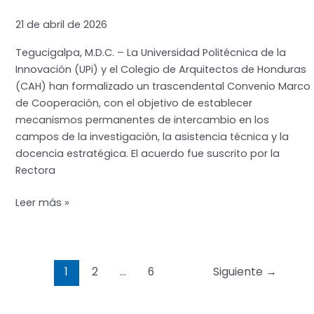
21 de abril de 2026
Tegucigalpa, M.D.C. – La Universidad Politécnica de la
Innovación (UPi) y el Colegio de Arquitectos de Honduras
(CAH) han formalizado un trascendental Convenio Marco
de Cooperación, con el objetivo de establecer
mecanismos permanentes de intercambio en los
campos de la investigación, la asistencia técnica y la
docencia estratégica. El acuerdo fue suscrito por la
Rectora
UPI
Leer más »
Y
EL
COLEGIO
Paginación
DE
1
2
…
6
Siguiente
→
de
ARQUITECTOS
entradas
DE