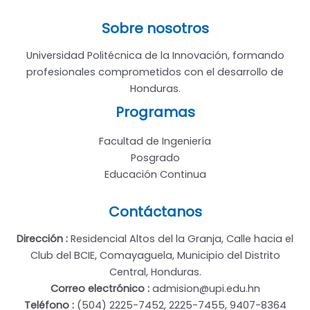
HONDURAS
CONSOLIDAN
Sobre nosotros
ALIANZA
Universidad Politécnica de la Innovación, formando
ESTRATÉGICA
profesionales comprometidos con el desarrollo de
PARA
Honduras.
IMPULSAR
LA
Programas
INNOVACIÓN
Y
Facultad de Ingeniería
EL
Posgrado
DESARROLLO
Educación Continua
NACIONAL
Contáctanos
Dirección :
Residencial Altos del la Granja, Calle hacia el
Club del BCIE, Comayaguela, Municipio del Distrito
Central, Honduras.
Correo electrónico :
admision@upi.edu.hn
Teléfono :
(504) 2225-7452, 2225-7455, 9407-8364