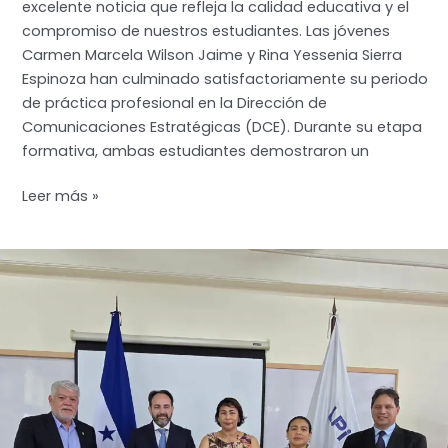
excelente noticia que refleja la calidad educativa y el
compromiso de nuestros estudiantes. Las jóvenes
Carmen Marcela Wilson Jaime y Rina Yessenia Sierra
Espinoza han culminado satisfactoriamente su periodo
de práctica profesional en la Dirección de
Comunicaciones Estratégicas (DCE). Durante su etapa
formativa, ambas estudiantes demostraron un
Estudiantes
Leer más »
de
la
UPI
Culminan
con
Éxito
su
Práctica
Profesional
en