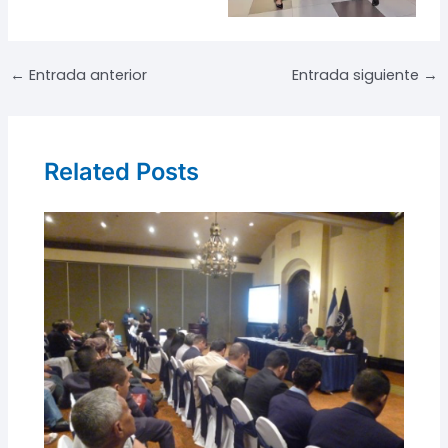
Navegación
←
Entrada anterior
Entrada siguiente
→
de
entradas
Related Posts