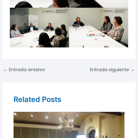
Navegación
←
Entrada anterior
Entrada siguiente
→
de
entradas
Related Posts