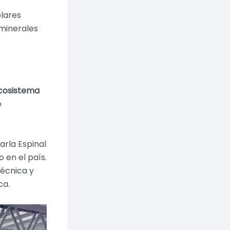
plares
 minerales
cosistema
e
arla Espinal
 en el país.
técnica y
ca.