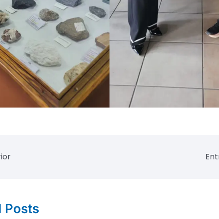
ior
Ent
d Posts