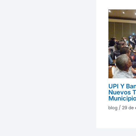
UPI Y Ba
Nuevos T
Municipi
blog
/
29 de 