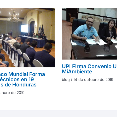
UPI Firma Convenio U
MiAmbiente
nco Mundial Forma
écnicos en 19
blog
/
14 de octubre de 2019
os de Honduras
enero de 2019