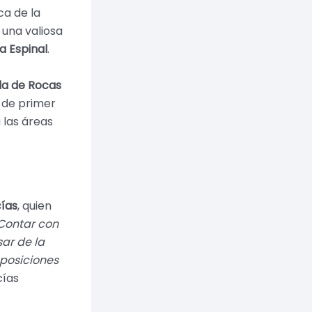
ca de la
 una valiosa
a Espinal
.
da de Rocas
o de primer
 las áreas
ías
, quien
Contar con
ar de la
mposiciones
cías