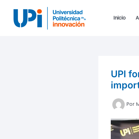
Ir
al
Inicio
A
contenido
UPI fo
impor
Por
M