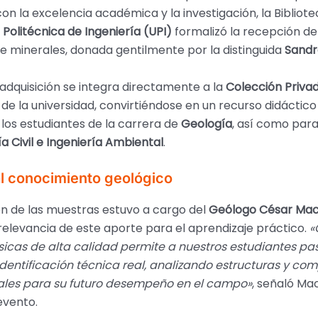
con la excelencia académica y la investigación, la Bibliote
 Politécnica de Ingeniería (UPI)
formalizó la recepción de
e minerales, donada gentilmente por la distinguida
Sandr
adquisición se integra directamente a la
Colección Priva
de la universidad, convirtiéndose en un recurso didáctic
los estudiantes de la carrera de
Geología
, así como para
ía Civil e Ingeniería Ambiental
.
al conocimiento geológico
n de las muestras estuvo a cargo del
Geólogo César Mac
relevancia de este aporte para el aprendizaje práctico.
«
sicas de alta calidad permite a nuestros estudiantes pas
 identificación técnica real, analizando estructuras y co
tales para su futuro desempeño en el campo»
, señaló Ma
evento.