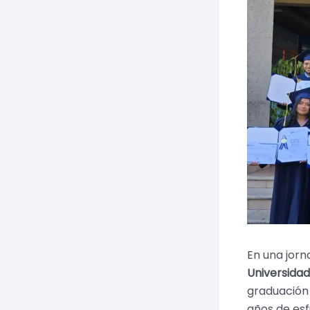
En una jorn
Universidad
graduación
años de esf