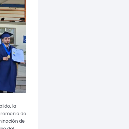
lido, la
eremonia de
lminación de
io del