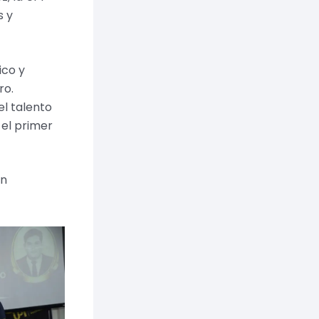
s y
ico y
ro.
el talento
 el primer
ón