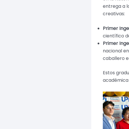
entrega a l
creativas:
Primer Inge
científico d
Primer Inge
nacional en 
caballero en
Estos gradu
académica q