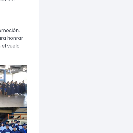
emoción,
ara honrar
 el vuelo