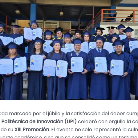
ada marcada por el júbilo y la satisfacción del deber cump
 Politécnica de Innovación (UPI)
celebró con orgullo la c
 de su
XIII Promoción
. El evento no solo representó la cu
uerzo académico, sino que se consolidó como un testimon