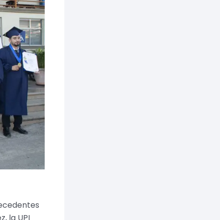
recedentes
, la UPI