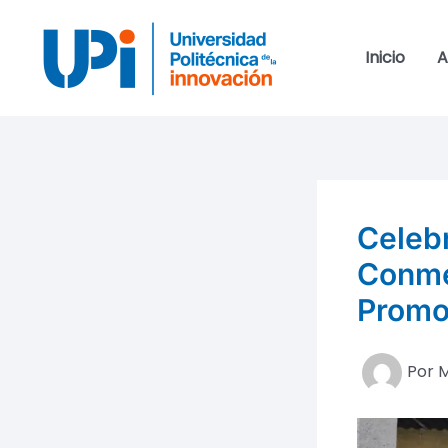
Ir
al
Inicio
A
contenido
Celebr
Conme
Promo
Por
M