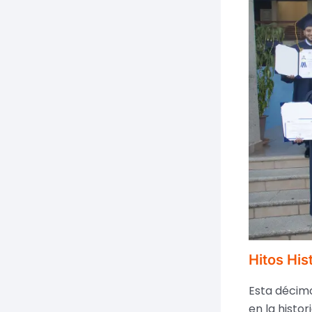
Hitos His
Esta décimo
en la histo