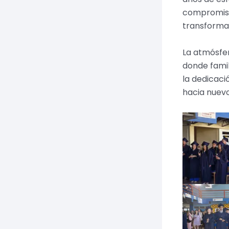
compromiso 
transformar
La atmósfe
donde famil
la dedicaci
hacia nuevo