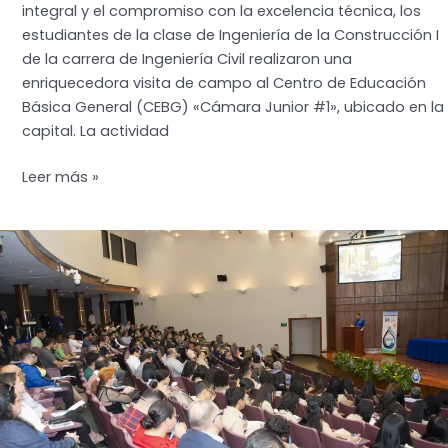
integral y el compromiso con la excelencia técnica, los
estudiantes de la clase de Ingeniería de la Construcción I
de la carrera de Ingeniería Civil realizaron una
enriquecedora visita de campo al Centro de Educación
Básica General (CEBG) «Cámara Junior #1», ubicado en la
capital. La actividad
Futuros
Leer más »
Ingenieros
Civiles
de
la
UPI
supervisan
etapa
de
cierre
en
el