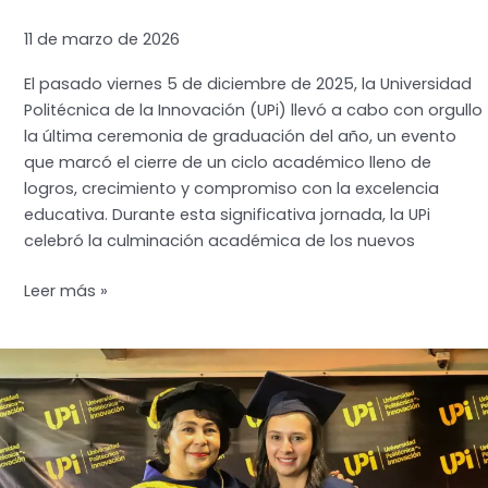
11 de marzo de 2026
El pasado viernes 5 de diciembre de 2025, la Universidad
Politécnica de la Innovación (UPi) llevó a cabo con orgullo
la última ceremonia de graduación del año, un evento
que marcó el cierre de un ciclo académico lleno de
logros, crecimiento y compromiso con la excelencia
educativa. Durante esta significativa jornada, la UPi
celebró la culminación académica de los nuevos
UPi
Leer más »
celebra
la
última
ceremonia
de
graduación
del