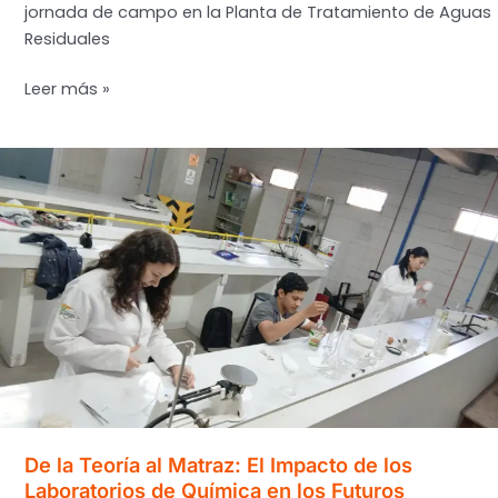
jornada de campo en la Planta de Tratamiento de Aguas
Residuales
La
Leer más »
UPI
consolida
su
liderazgo
regional
en
ingeniería
ambiental
con
visita
técnica
estratégica
en
Lejamani
De la Teoría al Matraz: El Impacto de los
Laboratorios de Química en los Futuros