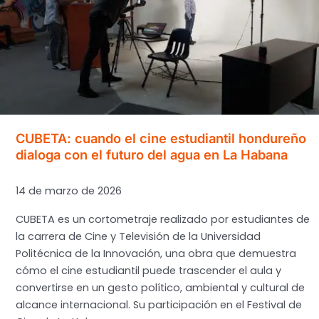
Foro
Hondureño
del
Agua
y
Saneamiento,
FHAS
a
CUBETA: cuando el cine estudiantil hondureño
los
dialoga con el futuro del agua en La Habana
Escenarios
Mundiales
14 de marzo de 2026
CUBETA es un cortometraje realizado por estudiantes de
la carrera de Cine y Televisión de la Universidad
Politécnica de la Innovación, una obra que demuestra
cómo el cine estudiantil puede trascender el aula y
convertirse en un gesto político, ambiental y cultural de
alcance internacional. Su participación en el Festival de