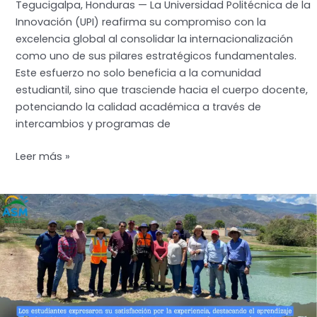
Tegucigalpa, Honduras — La Universidad Politécnica de la
Innovación (UPI) reafirma su compromiso con la
excelencia global al consolidar la internacionalización
como uno de sus pilares estratégicos fundamentales.
Este esfuerzo no solo beneficia a la comunidad
estudiantil, sino que trasciende hacia el cuerpo docente,
potenciando la calidad académica a través de
intercambios y programas de
UPI
Leer más »
Lidera
la
Internacionalización
Académica:
Arquitecta
Mábel
Licona
destaca
como