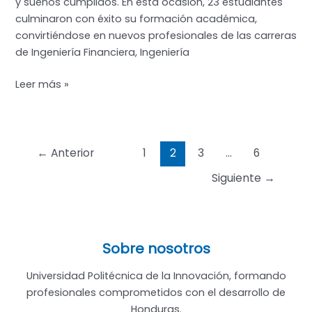
y sueños cumplidos. En esta ocasión, 23 estudiantes
culminaron con éxito su formación académica,
convirtiéndose en nuevos profesionales de las carreras
de Ingeniería Financiera, Ingeniería
UPi
Leer más »
celebra
con
orgullo
Paginación
la
←
Anterior
1
2
3
…
6
de
segunda
Siguiente
→
entradas
graduación
del
2025
Sobre nosotros
Universidad Politécnica de la Innovación, formando
profesionales comprometidos con el desarrollo de
Honduras.