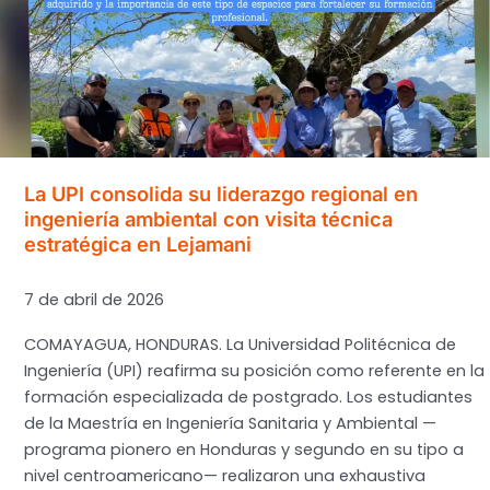
pionera
hondureña
en
IHE
Delft
Institute
for
La UPI consolida su liderazgo regional en
Water
ingeniería ambiental con visita técnica
Education
estratégica en Lejamani
7 de abril de 2026
COMAYAGUA, HONDURAS. La Universidad Politécnica de
Ingeniería (UPI) reafirma su posición como referente en la
formación especializada de postgrado. Los estudiantes
de la Maestría en Ingeniería Sanitaria y Ambiental —
programa pionero en Honduras y segundo en su tipo a
nivel centroamericano— realizaron una exhaustiva