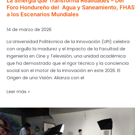
La Sinergia que Transforma Realidades – Del
Hídrica
Foro Hondureño del Agua y Saneamiento, FHAS
a los Escenarios Mundiales
para
Honduras»
14 de marzo de 2026
La Universidad Politécnica de la Innovación (UPI) celebra
con orgullo la madurez y el impacto de la Facultad de
Ingeniería en Cine y Televisión, una unidad académica
que ha demostrado que el rigor técnico y la conciencia
social son el motor de la innovación en este 2026. El
Origen de una Visión: Alianza con el
La
Leer más »
Sinergia
que
Transforma
Realidades
–
Del