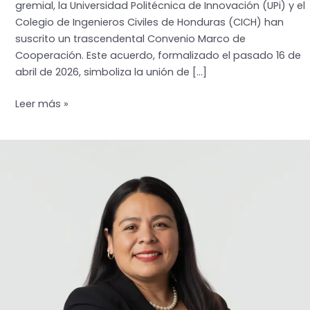
gremial, la Universidad Politécnica de Innovación (UPi) y el
Colegio de Ingenieros Civiles de Honduras (CICH) han
suscrito un trascendental Convenio Marco de
Cooperación. Este acuerdo, formalizado el pasado 16 de
abril de 2026, simboliza la unión de […]
UPi
Leer más »
y
CICH:
Una
alianza
estratégica
de
vanguardia
para
la
transformación
de
la