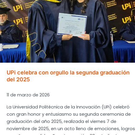
año
2025
UPi celebra con orgullo la segunda graduación
del 2025
11 de marzo de 2026
La Universidad Politécnica de la Innovación (UPi) celebró
con gran honor y entusiasmo su segunda ceremonia de
graduación del año 2025, realizada el viernes 7 de
noviembre de 2025, en un acto lleno de emociones, logros