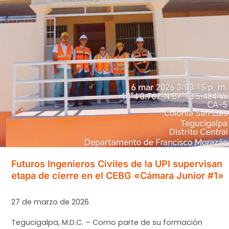
de
los
Laboratorios
de
Química
en
los
Futuros
Ingenieros
de
la
UPI
Futuros Ingenieros Civiles de la UPI supervisan
etapa de cierre en el CEBG «Cámara Junior #1»
27 de marzo de 2026
Tegucigalpa, M.D.C. – Como parte de su formación